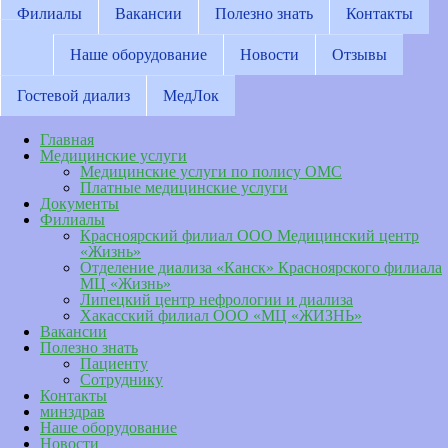
Филиалы
Вакансии
Полезно знать
Контакты
Наше оборудование
Новости
Отзывы
Гостевой диализ
МедЛок
Главная
Медицинские услуги
Медицинские услуги по полису ОМС
Платные медицинские услуги
Документы
Филиалы
Красноярский филиал ООО Медицинский центр
«Жизнь»
Отделение диализа «Канск» Красноярского филиала
МЦ «Жизнь»
Липецкий центр нефрологии и диализа
Хакасский филиал ООО «МЦ «ЖИЗНЬ»
Вакансии
Полезно знать
Пациенту
Сотруднику
Контакты
минздрав
Наше оборудование
Новости