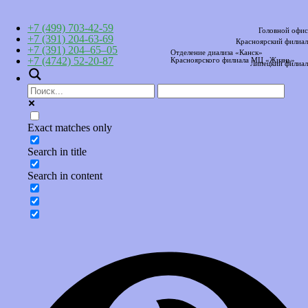
+7 (499) 703-42-59
Головной офис
+7 (391) 204-63-69
Красноярский филиал
+7 (391) 204–65–05
Отделение диализа «Канск»
+7 (4742) 52-20-87
Красноярского филиала МЦ «Жизнь»
Липецкий филиал
Exact matches only
Search in title
Search in content