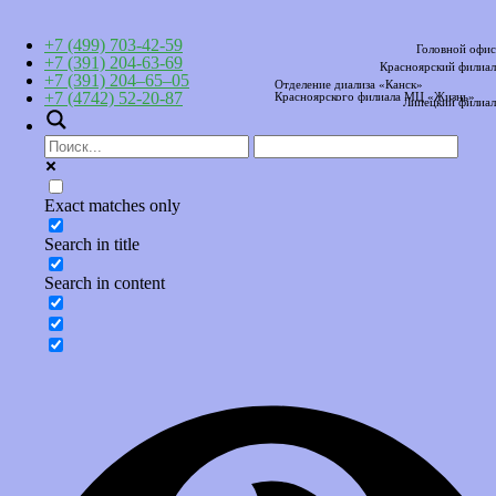
+7 (499) 703-42-59
Головной офис
+7 (391) 204-63-69
Красноярский филиал
+7 (391) 204–65–05
Отделение диализа «Канск»
+7 (4742) 52-20-87
Красноярского филиала МЦ «Жизнь»
Липецкий филиал
Exact matches only
Search in title
Search in content