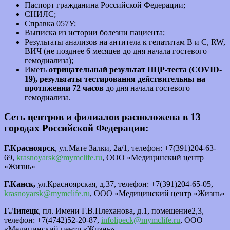
Паспорт гражданина Российской Федерации;
СНИЛС;
Справка 057У;
Выписка из истории болезни пациента;
Результаты анализов на антитела к гепатитам B и C, RW,
ВИЧ (не позднее 6 месяцев до дня начала гостевого
гемодиализа);
Иметь
отрицательный результат ПЦР-теста
(
COVID
-
19)
, результаты тестирования действительны на
протяжении 72 часов
до дня начала гостевого
гемодиализа.
Сеть центров и филиалов расположена в 13
городах Российской Федерации:
Г.Красноярск
, ул.Мате Залки, 2а/1, телефон: +7(391)204-63-
69,
krasnoyarsk@mymclife.ru
, ООО «Медицинский центр
«Жизнь»
Г.Канск,
ул.Красноярская, д.37, телефон: +7(391)204-65-05,
krasnoyarsk@mymclife.ru
, ООО «Медицинский центр «Жизнь»
Г.Липецк
, пл. Имени Г.В.Плеханова, д.1, помещение2,3,
телефон: +7(4742)52-20-87,
infolipeck@mymclife.ru
, ООО
«Медицинский центр «Жизнь»