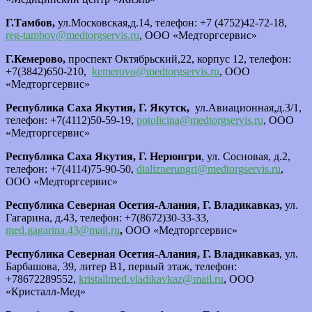
Г.Тамбов,
ул.Московская,д.14, телефон: +7 (4752)42-72-18,
reg-tambov@medtorgservis.ru
, ООО «Медторгсервис»
Г.Кемерово,
проспект Октябрьский,22, корпус 12, телефон:
+7(3842)650-210,
kemerovo@medtorgservis.ru
, ООО
«Медторгсервис»
Республика Саха Якутия, Г. Якутск,
ул.Авиационная,д.3/1,
телефон: +7(4112)50-59-19,
potolicina@medtorgservis.ru
, ООО
«Медторгсервис»
Республика Саха Якутия, Г. Нерюнгри
, ул. Сосновая, д.2,
телефон: +7(4114)75-90-50,
dializnerungri@medtorgservis.ru
,
ООО «Медторгсервис»
Республика Северная Осетия-Алания, Г. Владикавказ,
ул.
Гагарина, д.43, телефон: +7(8672)30-33-33,
med.gagarina.43@mail.ru
,
ООО «Медторгсервис»
Республика Северная Осетия-Алания, Г. Владикавказ
, ул.
Барбашова, 39, литер В1, первый этаж, телефон:
+78672289552,
kristallmed.vladikavkaz@mail.ru
, ООО
«Кристалл-Мед»