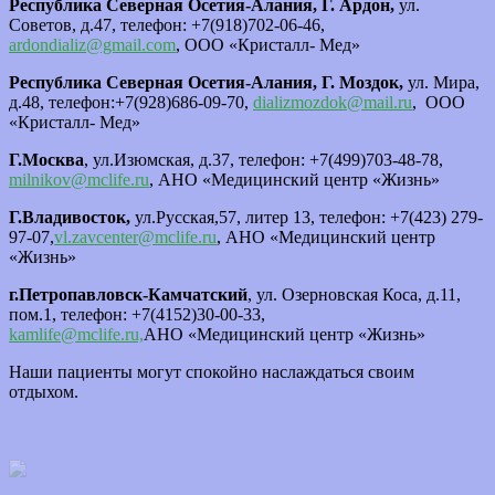
Республика Северная Осетия-Алания, Г. Ардон,
ул.
Советов, д.47, телефон: +7(918)702-06-46,
ardondializ@gmail.com
, ООО «Кристалл- Мед»
Республика Северная Осетия-Алания, Г. Моздок,
ул. Мира,
д.48, телефон:+7(928)686-09-70,
dializmozdok@mail.ru
, ООО
«Кристалл- Мед»
Г.Москва
, ул.Изюмская, д.37, телефон: +7(499)703-48-78,
milnikov@mclife.ru
, АНО «Медицинский центр «Жизнь»
Г.Владивосток,
ул.Русская,57, литер 13, телефон: +7(423) 279-
97-07,
vl.zavcenter@mclife.ru
, АНО «Медицинский центр
«Жизнь»
г.Петропавловск-Камчатский
, ул. Озерновская Коса, д.11,
пом.1, телефон: +7(4152)30-00-33,
kamlife@mclife.ru,
АНО «Медицинский центр «Жизнь»
Наши пациенты могут спокойно наслаждаться своим
отдыхом.