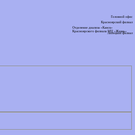
Головной офис
Красноярский филиал
Отделение диализа «Канск»
Красноярского филиала МЦ «Жизнь»
Липецкий филиал